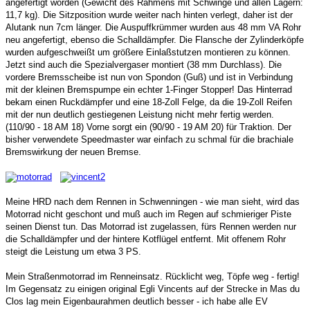
angefertigt worden (Gewicht des Rahmens mit Schwinge und allen Lagern:
11,7 kg). Die Sitzposition wurde weiter nach hinten verlegt, daher ist der
Alutank nun 7cm länger. Die Auspuffkrümmer wurden aus 48 mm VA Rohr
neu angefertigt, ebenso die Schalldämpfer. Die Flansche der Zylinderköpfe
wurden aufgeschweißt um größere Einlaßstutzen montieren zu können.
Jetzt sind auch die Spezialvergaser montiert (38 mm Durchlass). Die
vordere Bremsscheibe ist nun von Spondon (Guß) und ist in Verbindung
mit der kleinen Bremspumpe ein echter 1-Finger Stopper! Das Hinterrad
bekam einen Ruckdämpfer und eine 18-Zoll Felge, da die 19-Zoll Reifen
mit der nun deutlich gestiegenen Leistung nicht mehr fertig werden.
(110/90 - 18 AM 18) Vorne sorgt ein (90/90 - 19 AM 20) für Traktion. Der
bisher verwendete Speedmaster war einfach zu schmal für die brachiale
Bremswirkung der neuen Bremse.
Meine HRD nach dem Rennen in Schwenningen - wie man sieht, wird das
Motorrad nicht geschont und muß auch im Regen auf schmieriger Piste
seinen Dienst tun. Das Motorrad ist zugelassen, fürs Rennen werden nur
die Schalldämpfer und der hintere Kotflügel entfernt. Mit offenem Rohr
steigt die Leistung um etwa 3 PS.
Mein Straßenmotorrad im Renneinsatz. Rücklicht weg, Töpfe weg - fertig!
Im Gegensatz zu einigen original Egli Vincents auf der Strecke in Mas du
Clos lag mein Eigenbaurahmen deutlich besser - ich habe alle EV